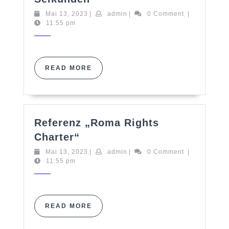
„Schlauer
Mai
admin
Mai 13, 2023
|
admin
|
0 Comment
|
in
13,
11:55 pm
100
2023
Selkunden“
READ
READ MORE
MORE
Referenz „Roma Rights
Referenz
Charter“
„Roma
Mai
admin
Mai 13, 2023
|
admin
|
0 Comment
|
Rights
13,
11:55 pm
Charter“
2023
READ
READ MORE
MORE