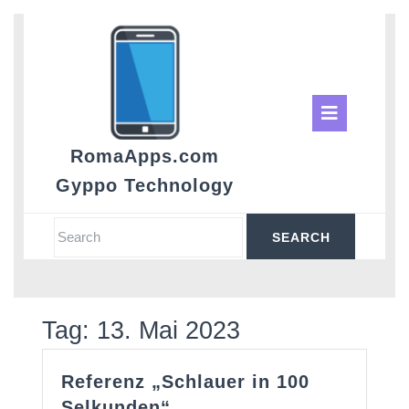
Skip
to
content
Ope
Butt
RomaApps.com
Gyppo Technology
Search
for:
Tag:
13. Mai 2023
Referenz „Schlauer in 100
Referenz
Selkunden“