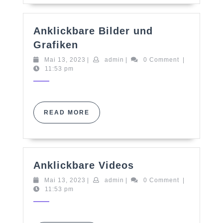
Anklickbare Bilder und
Anklickbare
Grafiken
Bilder
Mai
admin
Mai 13, 2023
|
admin
|
0 Comment
|
und
13,
11:53 pm
Grafiken
2023
READ
READ MORE
MORE
Anklickbare
Anklickbare Videos
Videos
Mai
admin
Mai 13, 2023
|
admin
|
0 Comment
|
13,
11:53 pm
2023