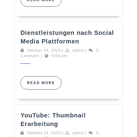
READ MORE
MORE
Dienstleistungen nach Social
Dienstleistungen
Media Plattformen
nach
Oktober
admin
Oktober 24, 2023
|
admin
|
0
Social
24,
Comment
|
9:09 pm
Media
2023
Plattformen
READ
READ MORE
MORE
YouTube: Thumbnail
YouTube:
Erarbeitung
Thumbnail
Oktober
admin
Oktober 24, 2023
|
admin
|
0