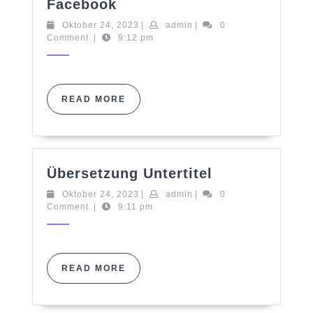
Facebook
Facebook
Oktober
admin
Oktober 24, 2023
|
admin
|
0
24,
Comment
|
9:12 pm
2023
READ
READ MORE
MORE
Übersetzung
Übersetzung Untertitel
Untertitel
Oktober
admin
Oktober 24, 2023
|
admin
|
0
24,
Comment
|
9:11 pm
2023
READ
READ MORE
MORE