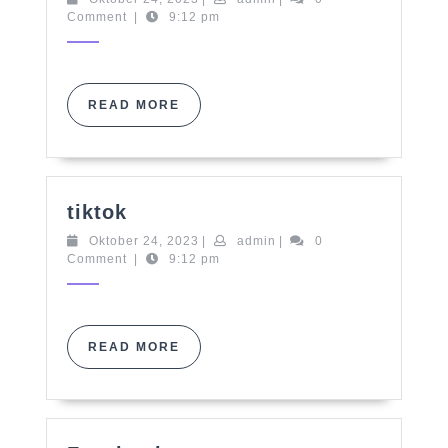
24,
Comment
|
9:12 pm
2023
READ
READ MORE
MORE
tiktok
tiktok
Oktober
admin
Oktober 24, 2023
|
admin
|
0
24,
Comment
|
9:12 pm
2023
READ
READ MORE
MORE