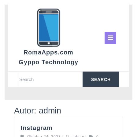
Skip
to
content
Ope
Butt
RomaApps.com
Gyppo Technology
Search
for:
Autor:
admin
Instagram
Instagram
Oktober
admin
Oktober 24, 2023
|
admin
|
0