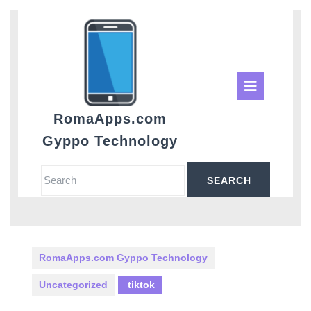
Skip
to
content
Ope
Butt
RomaApps.com
Gyppo Technology
Search
for:
RomaApps.com Gyppo Technology
Uncategorized
tiktok