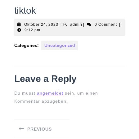
tiktok
Oktober
admin
Oktober 24, 2023
|
admin
|
0 Comment
|
24,
9:12 pm
2023
Categories:
Uncategorized
Leave a Reply
Du musst
angemeldet
sein, um einen
Kommentar abzugeben.
Beitrags-
Navigation
PREVIOUS