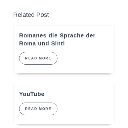
Previous
post:
Related Post
Romanes die Sprache der
Romanes
Roma und Sinti
die
Sprache
READ
READ MORE
der
MORE
Roma
und
Sinti
YouTube
YouTube
READ
READ MORE
MORE