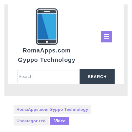
Skip
to
content
Ope
Butt
RomaApps.com
Gyppo Technology
Search
for:
RomaApps.com Gyppo Technology
Uncategorized
Video