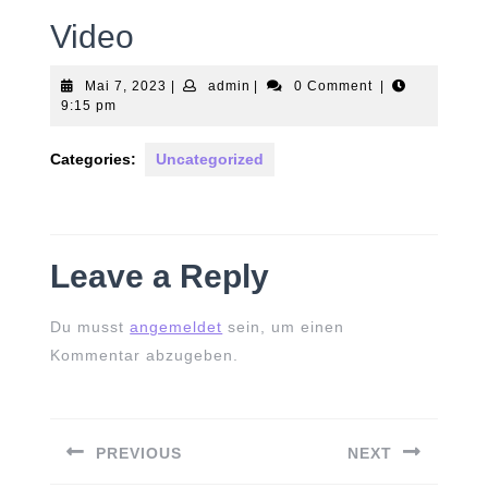
Video
Mai
admin
Mai 7, 2023
|
admin
|
0 Comment
|
7,
9:15 pm
2023
Categories:
Uncategorized
Leave a Reply
Du musst
angemeldet
sein, um einen
Kommentar abzugeben.
Beitrags-
Navigation
PREVIOUS
NEXT