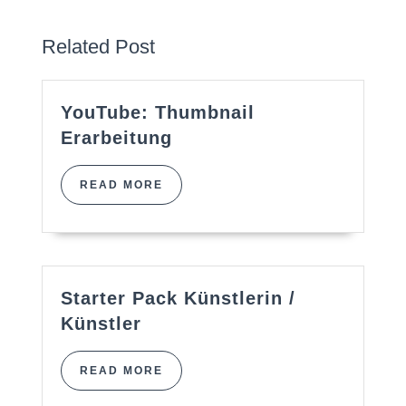
Previous
Next
post:
post:
Related Post
YouTube: Thumbnail
YouTube:
Erarbeitung
Thumbnail
Erarbeitung
READ
READ MORE
MORE
Starter Pack Künstlerin /
Starter
Künstler
Pack
Künstlerin
READ
READ MORE
/
MORE