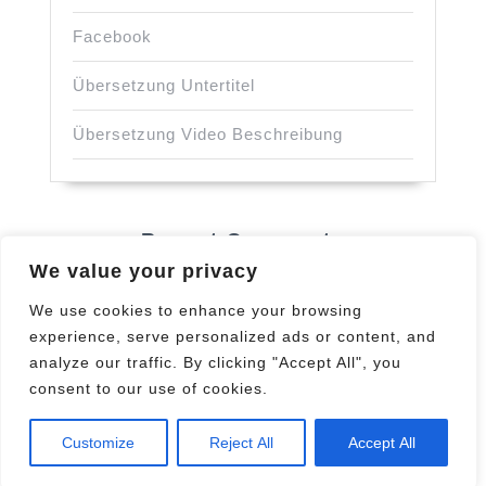
Facebook
Übersetzung Untertitel
Übersetzung Video Beschreibung
Recent Comments
We value your privacy
Keine Kommentare vorhanden.
We use cookies to enhance your browsing
experience, serve personalized ads or content, and
analyze our traffic. By clicking "Accept All", you
consent to our use of cookies.
IT Company WordPress Theme
By VWThemes
Customize
Reject All
Accept All
Scroll
Up