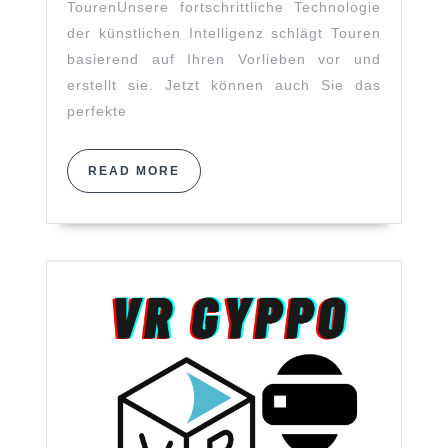
TourenUnsere fortschrittliche Technologie
der künstlichen Intelligenz schlägt Touren
basierend auf Ihren Vorlieben vor und
erstellt sie. Jetzt können auch Sie das
perfekte
READ
READ MORE
MORE