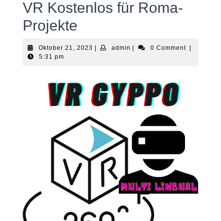
VR Kostenlos für Roma-
Projekte
Oktober
admin
Oktober 21, 2023
|
admin
|
0 Comment
|
21,
5:31 pm
2023