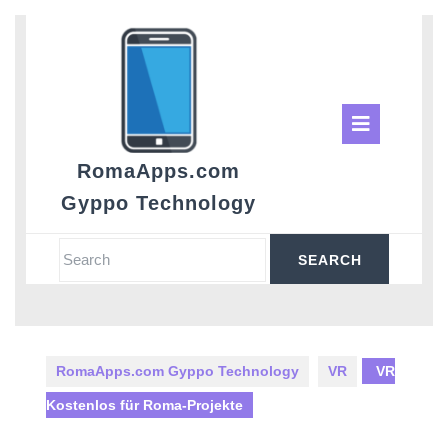
Skip
to
content
Ope
Butt
RomaApps.com
Gyppo Technology
Search
for:
RomaApps.com Gyppo Technology
VR
VR
Kostenlos für Roma-Projekte