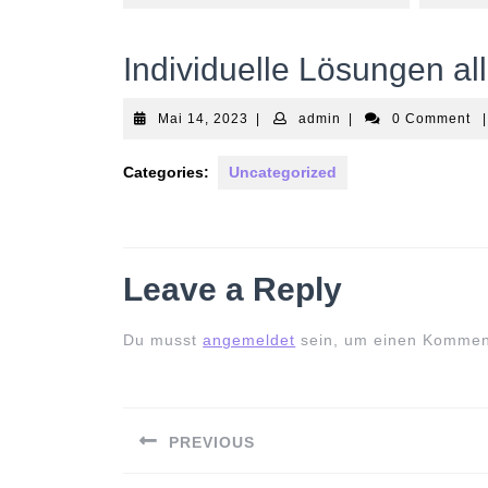
Individuelle Lösungen all
Mai
admin
Mai 14, 2023
|
admin
|
0 Comment
|
14,
2023
Categories:
Uncategorized
Leave a Reply
Du musst
angemeldet
sein, um einen Kommen
Beitrags-
Navigation
PREVIOUS
Previous