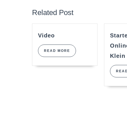
post:
Related Post
Video
Video
Start
Onlin
READ
READ MORE
Klein
MORE
REA