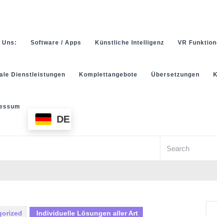
 Uns:
Software / Apps
Künstliche Intelligenz
VR Funktion
tale Dienstleistungen
Komplettangebote
Übersetzungen
K
ressum
DE
Search
for:
gorized
Individuelle Lösungen aller Art