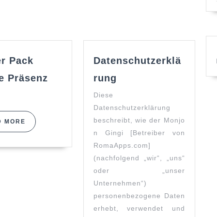
post:
er Pack
Datenschutzerklä
Datenschutzerkläru
e Präsenz
rung
Starter
Diese
Pack
Datenschutzerklärung
Online
beschreibt, wie der Monjo
READ
D MORE
Präsenz
MORE
n Gingi [Betreiber von
Klein
RomaApps.com]
(nachfolgend „wir“, „uns“
oder „unser
Unternehmen“)
personenbezogene Daten
erhebt, verwendet und