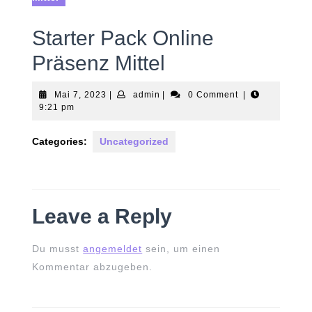
Starter Pack Online
Präsenz Mittel
Mai
admin
Mai 7, 2023
|
admin
|
0 Comment
|
7,
9:21 pm
2023
Categories:
Uncategorized
Leave a Reply
Du musst
angemeldet
sein, um einen
Kommentar abzugeben.
Beitrags-