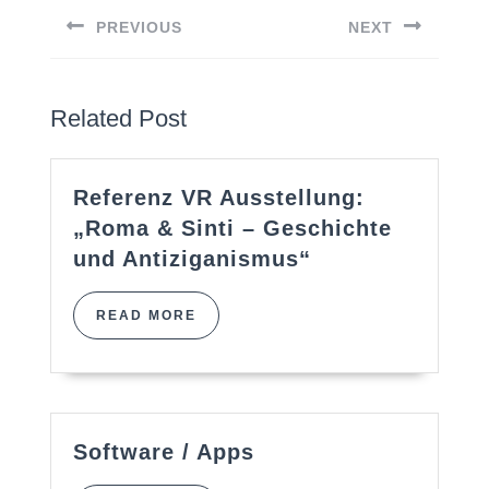
Navigation
PREVIOUS
NEXT
Previous
Next
post:
post:
Related Post
Referenz VR Ausstellung:
„Roma & Sinti – Geschichte
Referenz
und Antiziganismus“
VR
Ausstellung:
READ
READ MORE
„Roma
MORE
&
Sinti
–
Geschichte
Software
Software / Apps
und
/