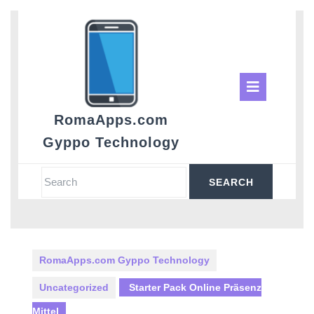
Skip
to
content
Ope
Butt
RomaApps.com
Gyppo Technology
Search
for:
RomaApps.com Gyppo Technology
Uncategorized
Starter Pack Online Präsenz
Mittel